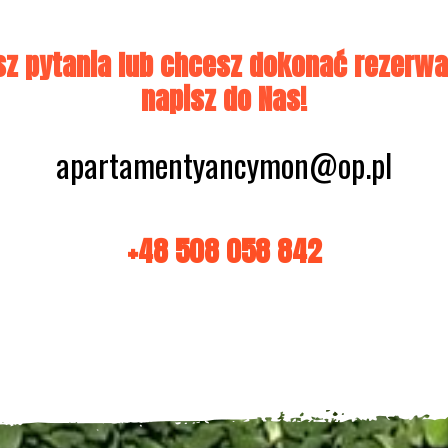
z pytania lub chcesz dokonać rezerwa
napisz do Nas!
apartamentyancymon@op.pl
+48 508 058 842