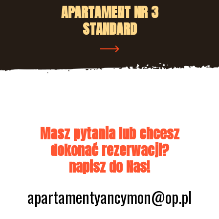
APARTAMENT NR 3
STANDARD
Masz pytania lub chcesz
dokonać rezerwacji?
napisz do Nas!
apartamentyancymon@op.pl