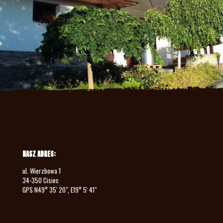
NASZ ADRES:
ul. Wierzbowa 1
34-350 Cisiec
GPS N49° 35' 20", E19° 5' 41"